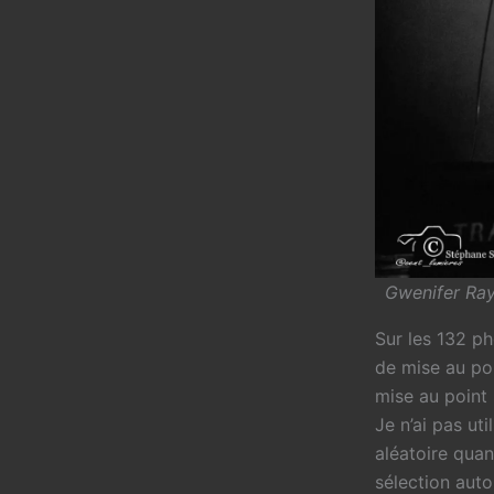
Gwenifer Ray
Sur les 132 ph
de mise au poi
mise au point 
Je n’ai pas uti
aléatoire quan
sélection auto