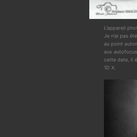
L’appareil ph
Je n’ai pas ét
au point auto
aux autofocus
cette date, il
1D X.