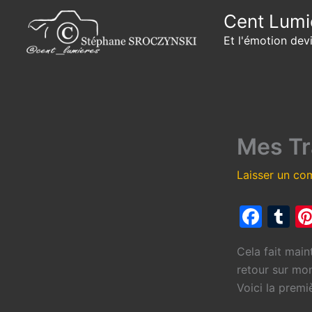
Aller
Cent Lumi
au
Et l'émotion dev
contenu
Mes Tr
Laisser un co
F
T
a
u
Cela fait main
c
m
retour sur mo
e
bl
Voici la premi
b
r