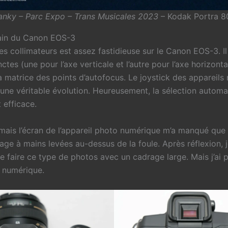
anky – Parc Expo – Trans Musicales 2023
– Kodak Portra 8
ain du Canon EOS-3
es collimateurs est assez fastidieuse sur le Canon EOS-3. Il 
nctes (une pour l’axe verticale et l’autre pour l’axe horizont
a matrice des points d’autofocus. Le joystick des appareil
une véritable évolution. Heureusement, la sélection automa
 efficace.
 mais l’écran de l’appareil photo numérique m’a manqué que
rage à mains levées au-dessus de la foule. Après réflexion, j
 faire ce type de photos avec un cadrage large. Mais j’ai p
 numérique.