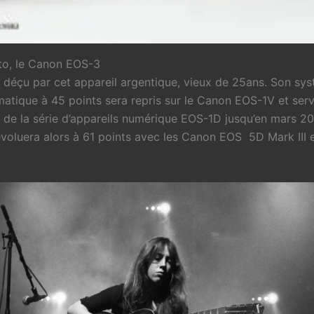
oto, le Canon EOS-3
é déçu par cet appareil argentique, vieux de 25ans. Son sy
matique à 45 points sera repris sur le Canon EOS-1V et ser
 de la série d’appareils numérique EOS-1D jusqu’en mars 201
 évoluera alors à 61 points avec les Canon EOS 5D Mark III