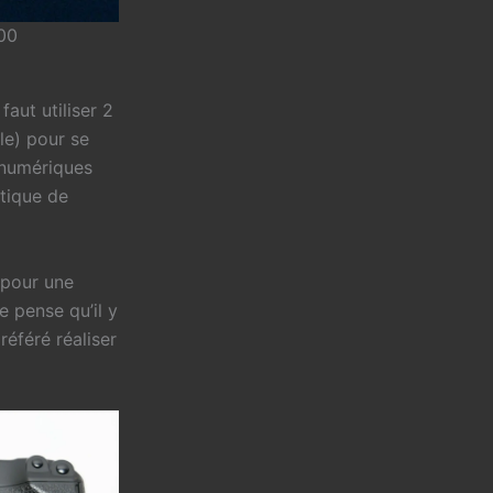
00
faut utiliser 2
ale) pour se
s numériques
tique de
 pour une
e pense qu’il y
référé réaliser