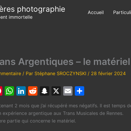
ères photographie
Accueil
Particul
ient immortelle
ans Argentiques – le matériel
mmentaire
/ Par
Stéphane SROCZYNSKI
/
28 février 2024
Pi
W
Li
R
S
X
E
P
nt
h
n
e
n
m
ar
tenant 2 mois que j’ai récupéré mes négatifs. Il est temps d
er
at
k
d
a
ai
ta
n expérience argentique aux Trans Musicales de Rennes.
e
s
e
di
p
l
g
ère partie qui concerne le matériel.
st
A
dI
t
c
er