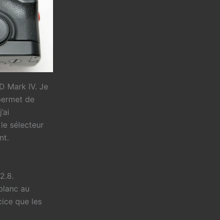
D Mark IV. Je
 permet de
’ai
le sélecteur
nt.
2.8.
blanc au
cice que les