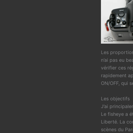
Les proportio
n’ai pas eu be
vérifier ces r
rapidement app
ON/OFF, qui se
Les objectifs
J’ai principal
Le fisheye a é
Liberté. La co
scènes du Par