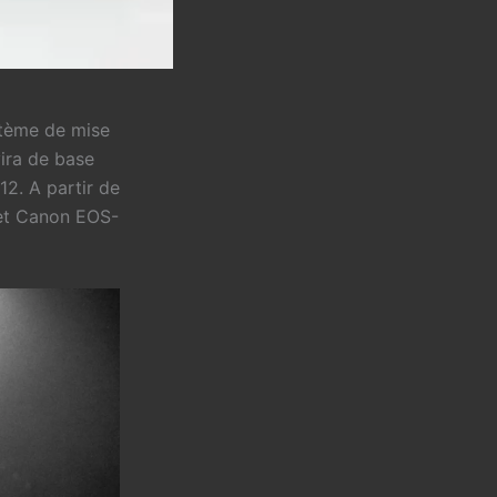
stème de mise
vira de base
2. A partir de
 et Canon EOS-