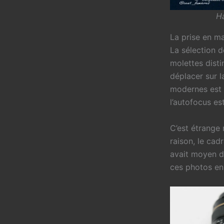
H
La prise en m
La sélection d
molettes disti
déplacer sur l
modernes est 
l’autofocus est
C’est étrange
raison, le cad
avait moyen de
ces photos en