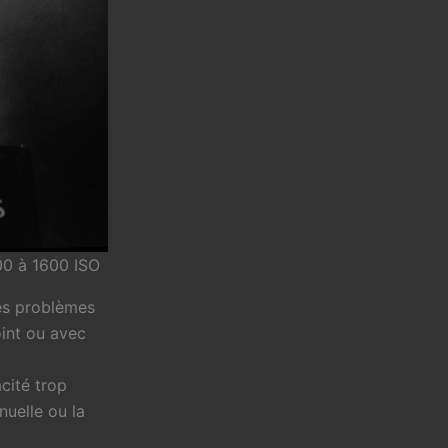
00 à 1600 ISO
des problèmes
oint ou avec
acité trop
nuelle ou la