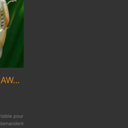
 RAW…
isible pour
e demandent