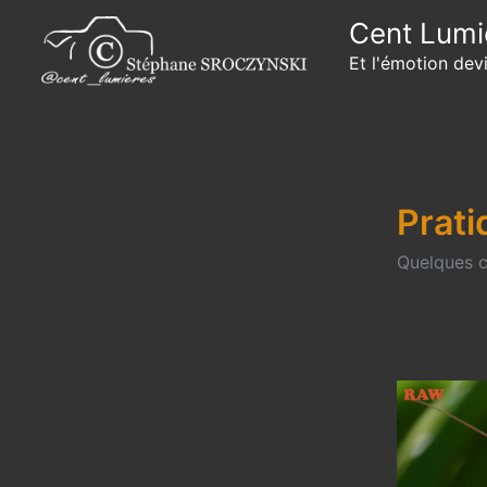
Aller
Cent Lumi
au
Et l'émotion dev
contenu
Prati
Quelques c
Pourquoi
le
photograp
travaille